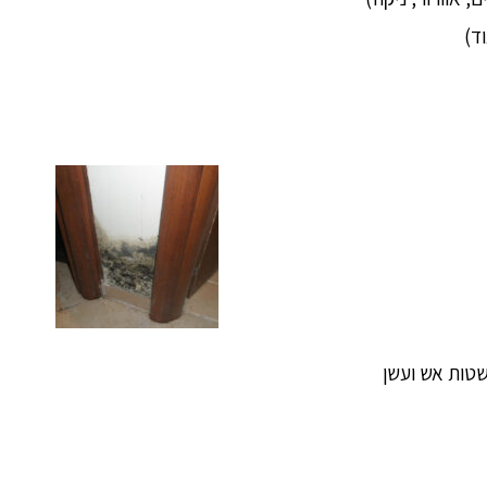
ד)
שטות אש ועשן